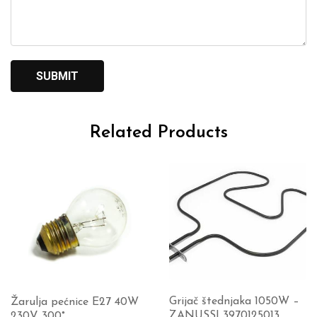
Related Products
Grijač štednjaka 1050W –
Žarulja pećnice E27 40W
ZANUSSI 3970125013
230V 300°