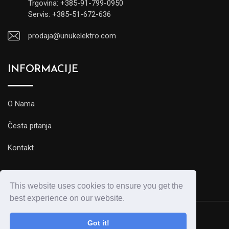
Trgovina: +385-91-799-0950
Servis: +385-51-672-636
prodaja@unukelektro.com
INFORMACIJE
O Nama
Česta pitanja
Kontakt
This website uses cookies to ensure you get the
best experience on our website.
Got it!