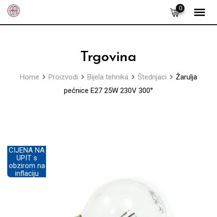
Skip
0
to
content
Trgovina
Home
Proizvodi
Bijela tehnika
Štednjaci
Žarulja
pećnice E27 25W 230V 300°
CIJENA NA
UPIT s
obzirom na
inflaciju