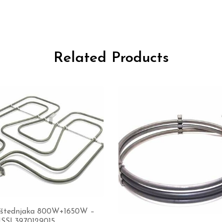
Related Products
č štednjaka 800W+1650W –
SI 3970129015