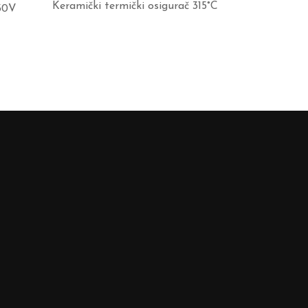
Keramički termički osigurač 315°C
30V