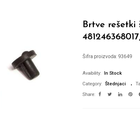
Brtve rešet
481246368017
Šifra proizvoda:
93649
Avaibility:
In Stock
Category:
Štednjaci
Ta
Share: