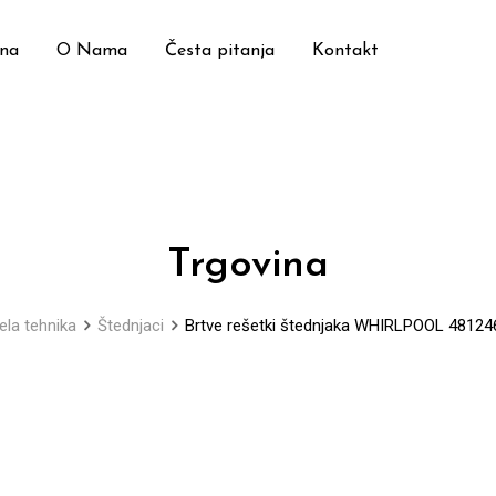
ina
O Nama
Česta pitanja
Kontakt
Trgovina
jela tehnika
Štednjaci
Brtve rešetki štednjaka WHIRLPOOL 4812