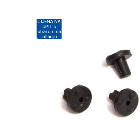
CIJENA NA
UPIT s
obzirom na
inflaciju