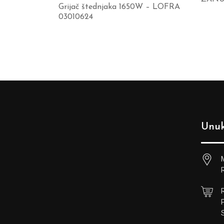
Grijač štednjaka 1650W – LOFRA
03010624
Unuk