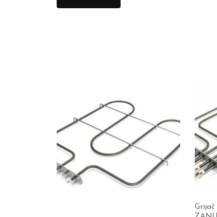
Grija
ZANUS