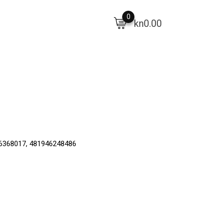
0
kn
0.00
46368017, 481946248486