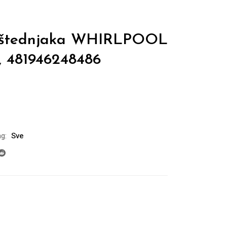
ki štednjaka WHIRLPOOL
, 481946248486
g:
Sve