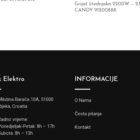
Grijač štednjaka 2200W – 2
CANDY 91200888
 Elektro
INFORMACIJE
Milutina Barača 10A, 51000
O Nama
Rijeka, Croatia
Česta pitanja
Radno vrijeme:
Ponedjeljak-Petak: 8h – 17h
Kontakt
Subota: 8h – 13h