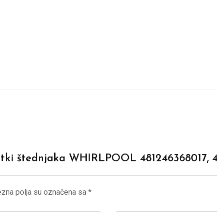
rešetki štednjaka WHIRLPOOL 481246368017, 
zna polja su označena sa
*