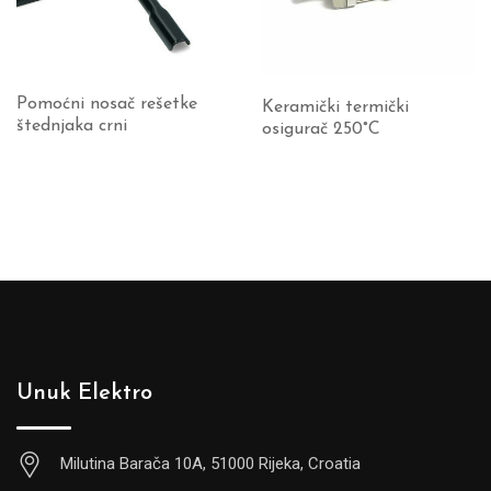
Pomoćni nosač rešetke
Keramički termički
štednjaka crni
osigurač 250°C
Unuk Elektro
Milutina Barača 10A, 51000 Rijeka, Croatia