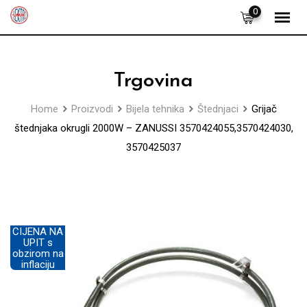
Skip
0
to
content
Trgovina
Home
Proizvodi
Bijela tehnika
Štednjaci
Grijač
štednjaka okrugli 2000W – ZANUSSI 3570424055,3570424030,
3570425037
CIJENA NA
UPIT s
obzirom na
inflaciju