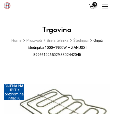
Skip
0
to
content
Trgovina
Home
Proizvodi
Bijela tehnika
Štednjaci
Grijač
štednjaka 1000+1900W – ZANUSSI
8996619265029,3302442045
CIJENA NA
UPIT s
obzirom na
inflaciju