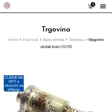
Skip
0
to
content
Trgovina
Home
Proizvodi
Bijela tehnika
Štednjaci
Magnetni
uložak kraći CG193
CIJENA NA
UPIT s
obzirom na
inflaciju