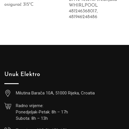
osigurač 315°C
WHIRLPOOL
481246368017,
481946248486
Unuk Elektro
Milutina Barača 10A, 51000 Rijeka, Croatia
Radno vrijeme:
Ponedjeljak-Petak: 8h – 17h
Subota: 8h – 13h