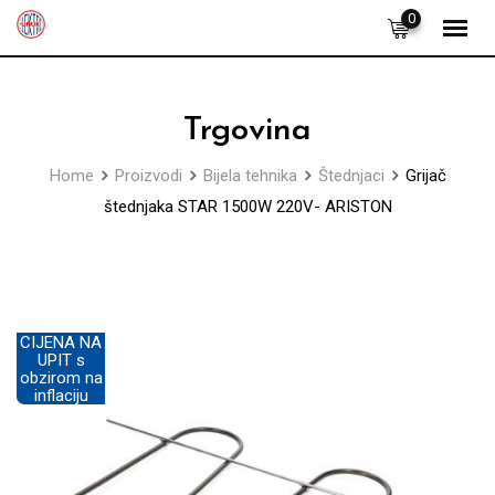
Skip
0
to
content
Trgovina
Home
Proizvodi
Bijela tehnika
Štednjaci
Grijač
štednjaka STAR 1500W 220V- ARISTON
CIJENA NA
UPIT s
obzirom na
inflaciju