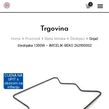
Skip
0
to
content
Trgovina
Home
Proizvodi
Bijela tehnika
Štednjaci
Grijač
štednjaka 1300W – ARCELIK-BEKO 262900002
CIJENA NA
UPIT s
obzirom na
inflaciju