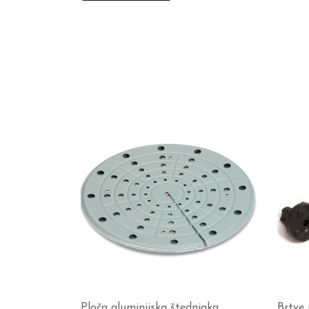
Ploča aluminijska štednjaka
Brtve 