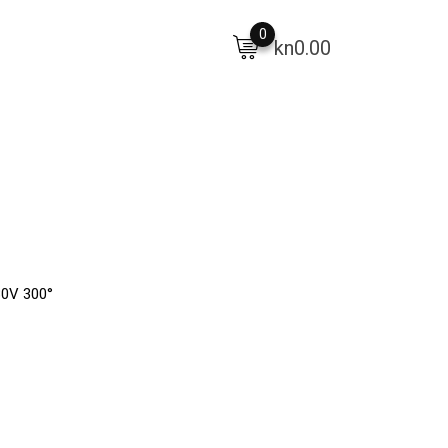
0
kn
0.00
30V 300°