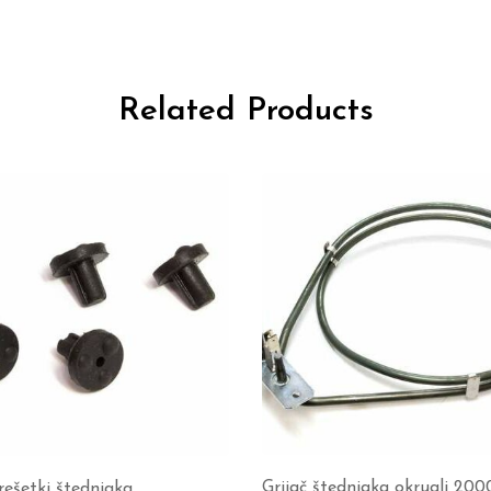
Related Products
Grijač štednjaka okrugli 20
rešetki štednjaka