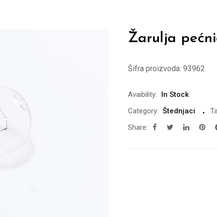
Žarulja pećn
Šifra proizvoda:
93962
Avaibility:
In Stock
Category:
Štednjaci
Ta
Share: