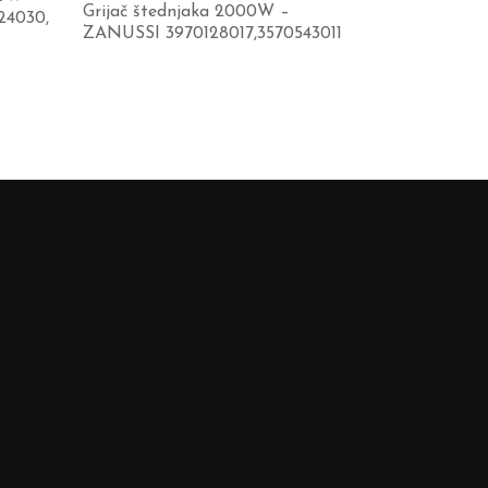
Grijač štednjaka 2000W –
24030,
ZANUSSI 3970128017,3570543011