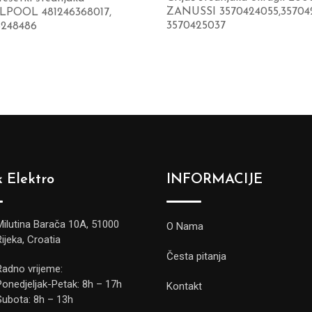
ZANUSSI 3570424055,35704
POOL 481246368017,
3570425037
6248486
 Elektro
INFORMACIJE
Milutina Barača 10A, 51000
O Nama
Rijeka, Croatia
Česta pitanja
Radno vrijeme:
Ponedjeljak-Petak: 8h – 17h
Kontakt
Subota: 8h – 13h