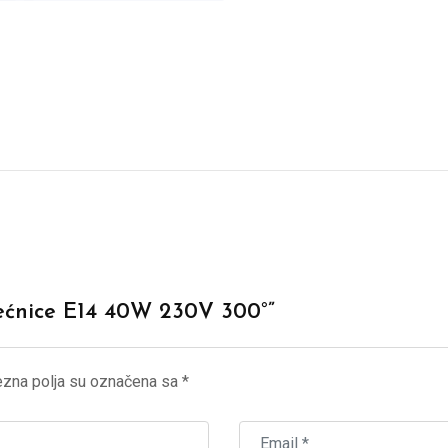
 pećnice E14 40W 230V 300°”
zna polja su označena sa
*