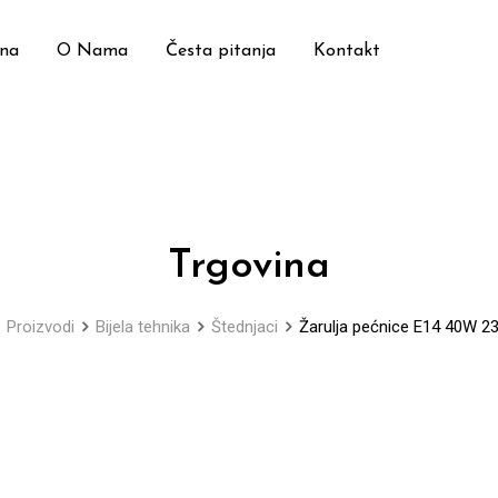
ina
O Nama
Česta pitanja
Kontakt
Trgovina
Proizvodi
Bijela tehnika
Štednjaci
Žarulja pećnice E14 40W 2