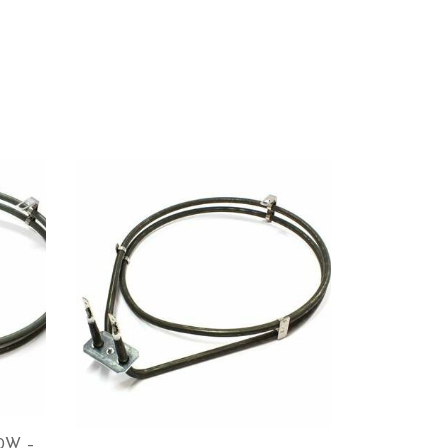
00W –