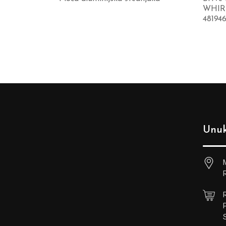
WHIRL
48194
Unuk