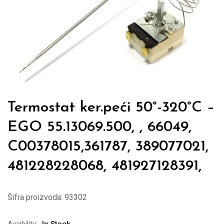
Termostat ker.peći 50°-320°C –
EGO 55.13069.500, , 66049,
C00378015,361787, 389077021,
481228228068, 481927128391,
Šifra proizvoda:
93302