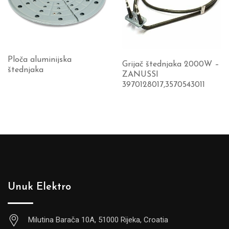
Ploča aluminijska
Grijač štednjaka 2000W –
štednjaka
ZANUSSI
3970128017,3570543011
Unuk Elektro
Milutina Barača 10A, 51000 Rijeka, Croatia