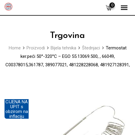
Skip
0
to
content
Trgovina
Home
Proizvodi
Bijela tehnika
Štednjaci
Termostat
ker.peći 50°-320°C – EGO 55.13069.500, , 66049,
C00378015,361787, 389077021, 481228228068, 481927128391,
CIJENA NA
UPIT s
obzirom na
inflaciju