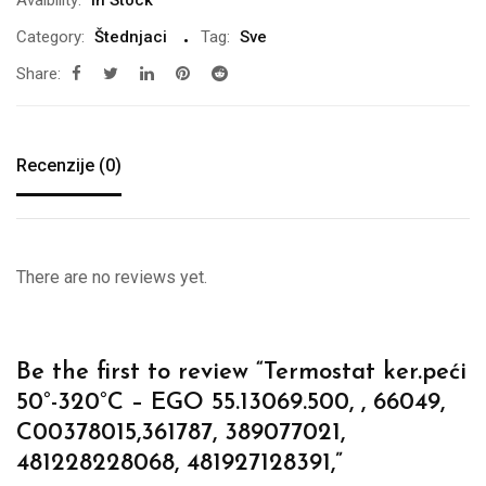
Avaibility:
In Stock
Category:
Štednjaci
Tag:
Sve
Share:
Recenzije (0)
There are no reviews yet.
Be the first to review “Termostat ker.peći
50°-320°C – EGO 55.13069.500, , 66049,
C00378015,361787, 389077021,
481228228068, 481927128391,”