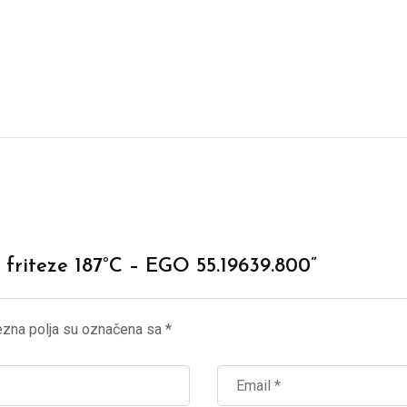
t friteze 187°C – EGO 55.19639.800”
zna polja su označena sa
*