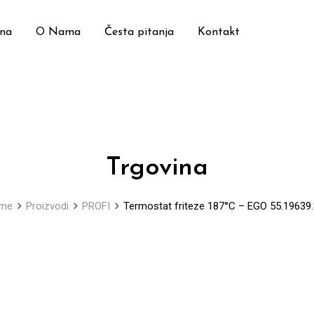
ina
O Nama
Česta pitanja
Kontakt
Trgovina
me
Proizvodi
PROFI
Termostat friteze 187°C – EGO 55.19639