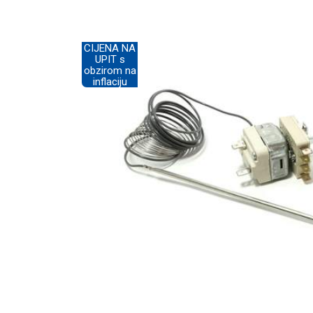
CIJENA NA
UPIT s
obzirom na
inflaciju