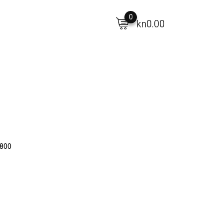
0
kn
0.00
.800