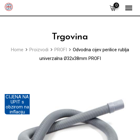
Skip
0
to
content
Trgovina
Home
Proizvodi
PROFI
Odvodna cijev perilice rublja
univerzalna Ø32x38mm PROFI
CIJENA NA
UPIT s
obzirom na
inflaciju