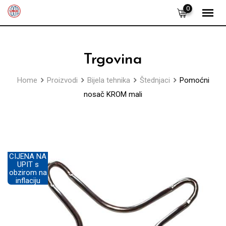
Skip
0
to
content
Trgovina
Home
Proizvodi
Bijela tehnika
Štednjaci
Pomoćni
nosač KROM mali
CIJENA NA
UPIT s
obzirom na
inflaciju