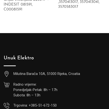
,3570413017, 3570413041,
INDESIT 081591,
3570583017
C00081591
Unuk Elektro
Milutina Barača 10A, 51000 Rijeka, Croatia
Radno vrijeme:
Ponedjeljak-Petak: 8h – 17h
Subota: 8h – 13h
Trgovina: +385-51-672-150