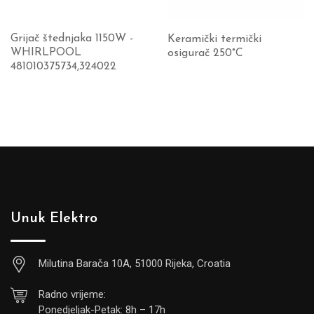
Grijač štednjaka 1150W -
Keramički termički
WHIRLPOOL
osigurač 250°C
481010375734,324022
Unuk Elektro
Milutina Barača 10A, 51000 Rijeka, Croatia
Radno vrijeme:
Ponedjeljak-Petak: 8h – 17h