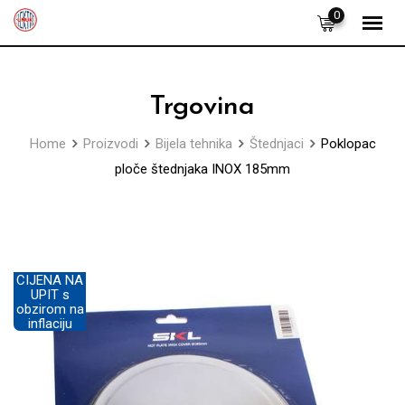
Skip
0
to
content
Trgovina
Home
Proizvodi
Bijela tehnika
Štednjaci
Poklopac
ploče štednjaka INOX 185mm
CIJENA NA
UPIT s
obzirom na
inflaciju