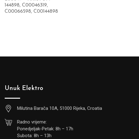
144898, C00046319,
C00066598, C00144898
Unuk Elektro
Milutina Barača 10A, 51000 Rijeka, Croatia
Radno vrijeme:
Ponedjeljak-Petak: 8h – 17h
Subota: 8h – 13h