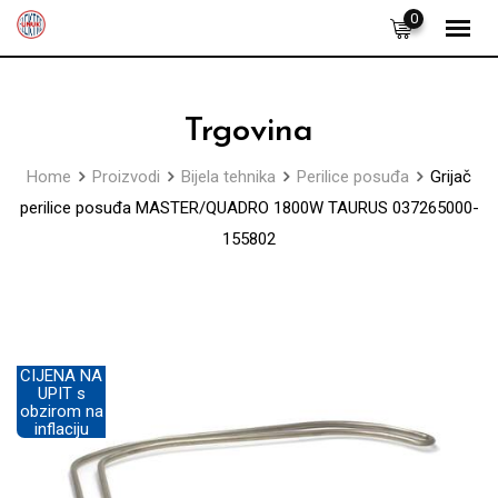
Skip
0
to
content
Trgovina
Home
Proizvodi
Bijela tehnika
Perilice posuđa
Grijač
perilice posuđa MASTER/QUADRO 1800W TAURUS 037265000-
155802
CIJENA NA
UPIT s
obzirom na
inflaciju