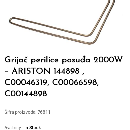
Grijač perilice posuđa 2000W
– ARISTON 144898 ,
C00046319, C00066598,
C00144898
Šifra proizvoda:
76811
Avaibility:
In Stock