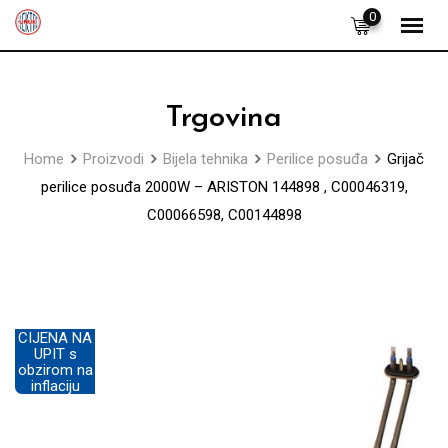
Skip
0
to
content
Trgovina
Home
Proizvodi
Bijela tehnika
Perilice posuđa
Grijač
perilice posuđa 2000W – ARISTON 144898 , C00046319,
C00066598, C00144898
CIJENA NA
UPIT s
obzirom na
inflaciju