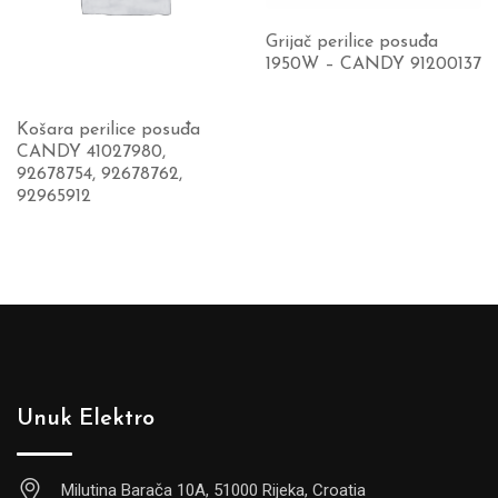
Grijač perilice posuđa
1950W – CANDY 91200137
Košara perilice posuđa
CANDY 41027980,
92678754, 92678762,
92965912
Unuk Elektro
Milutina Barača 10A, 51000 Rijeka, Croatia