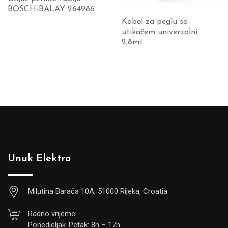
BOSCH-BALAY 264986
Kabel za peglu sa
utikačem univerzalni
2,8mt
Unuk Elektro
Milutina Barača 10A, 51000 Rijeka, Croatia
Radno vrijeme:
Ponedjeljak-Petak: 8h – 17h