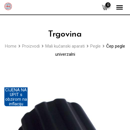
Skip
0
to
content
Trgovina
Home
Proizvodi
Mali kućanski aparati
Pegle
Čep pegle
univerzalni
CIJENA NA
UPIT s
obzirom na
inflaciju