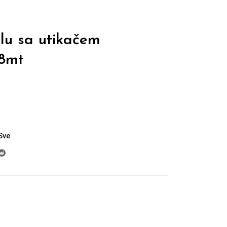
lu sa utikačem
,8mt
Sve