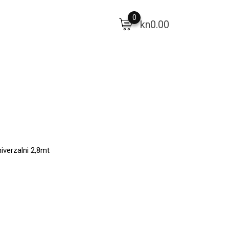
0
kn
0.00
iverzalni 2,8mt