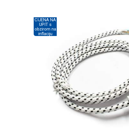
CIJENA NA
UPIT s
obzirom na
inflaciju