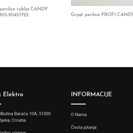
 perilice rublja CANDY
Grijač perilice PROFI CAND
303-90457722
 Elektro
INFORMACIJE
Milutina Barača 10A, 51000
O Nama
Rijeka, Croatia
Česta pitanja
Radno vrijeme: