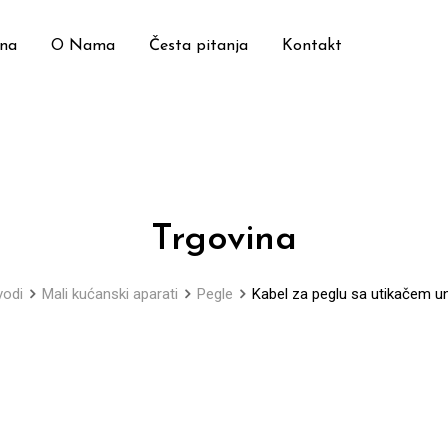
ina
O Nama
Česta pitanja
Kontakt
Trgovina
vodi
Mali kućanski aparati
Pegle
Kabel za peglu sa utikačem un