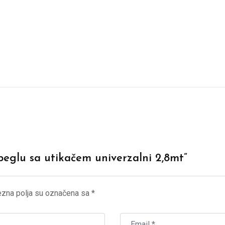
 peglu sa utikačem univerzalni 2,8mt”
zna polja su označena sa
*