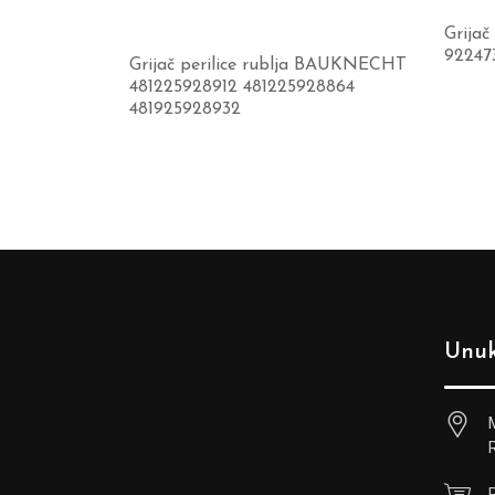
Grijač
92247
Grijač perilice rublja BAUKNECHT
481225928912 481225928864
481925928932
Unuk