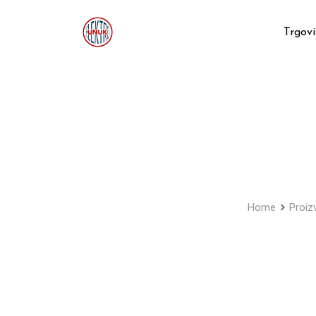
Skip
to
Trgov
content
Home
Proiz