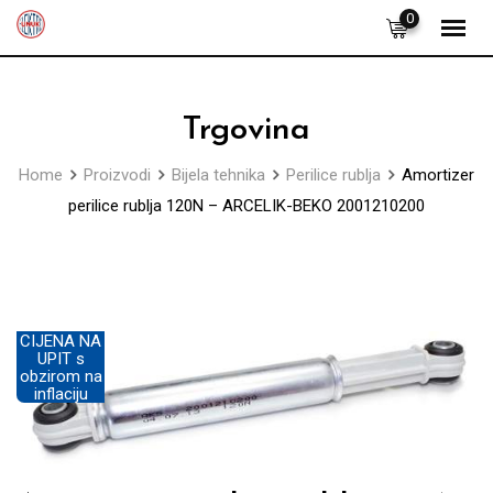
Skip
0
to
content
Trgovina
Home
Proizvodi
Bijela tehnika
Perilice rublja
Amortizer
perilice rublja 120N – ARCELIK-BEKO 2001210200
CIJENA NA
UPIT s
obzirom na
inflaciju