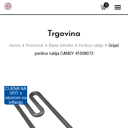
Skip
0
to
content
Trgovina
Home
Proizvodi
Bijela tehnika
Perilice rublja
Grijač
perilice rublja CANDY 41008073
CIJENA NA
UPIT s
obzirom na
inflaciju