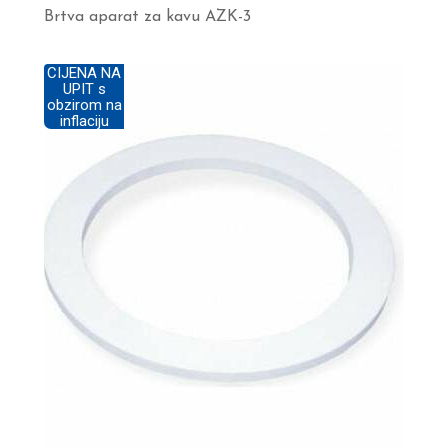
Brtva aparat za kavu AZK-3
CIJENA NA
UPIT s
obzirom na
inflaciju