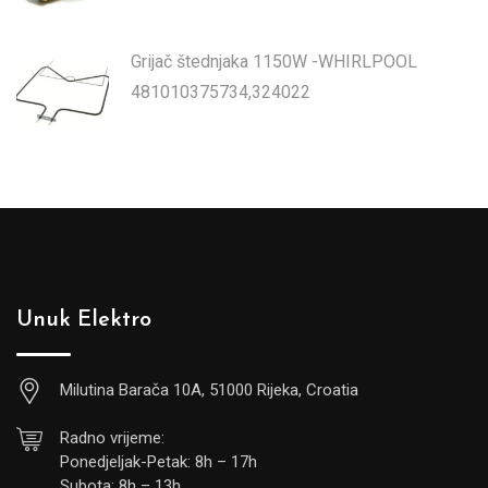
Grijač štednjaka 1150W -WHIRLPOOL
481010375734,324022
Unuk Elektro
Milutina Barača 10A, 51000 Rijeka, Croatia
Radno vrijeme:
Ponedjeljak-Petak: 8h – 17h
Subota: 8h – 13h