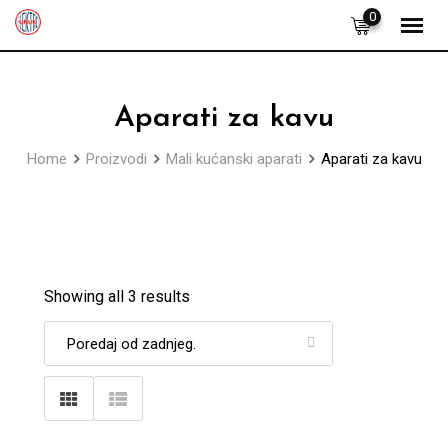
Skip
0
to
content
Aparati za kavu
Home
Proizvodi
Mali kućanski aparati
Aparati za kavu
Showing all 3 results