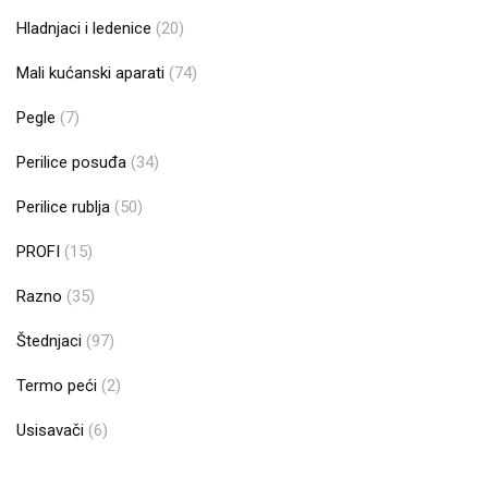
Hladnjaci i ledenice
(20)
Mali kućanski aparati
(74)
Pegle
(7)
Perilice posuđa
(34)
Perilice rublja
(50)
PROFI
(15)
Razno
(35)
Štednjaci
(97)
Termo peći
(2)
Usisavači
(6)