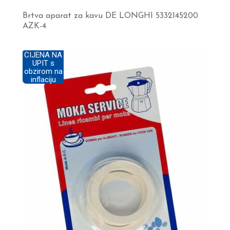
Brtva aparat za kavu DE LONGHI 5332145200
AZK-4
CIJENA NA
UPIT s
obzirom na
inflaciju