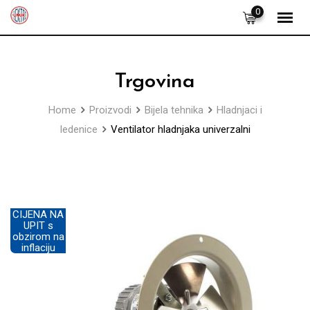
Skip
0
to
content
Trgovina
Home
Proizvodi
Bijela tehnika
Hladnjaci i
ledenice
Ventilator hladnjaka univerzalni
CIJENA NA
UPIT s
obzirom na
inflaciju