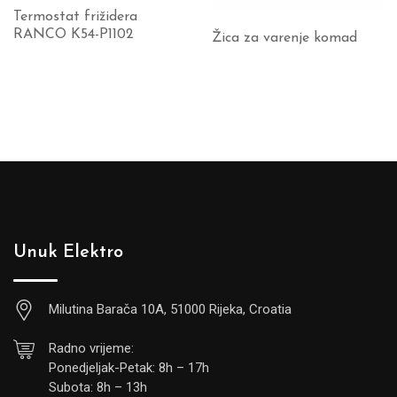
Termostat frižidera
RANCO K54-P1102
Žica za varenje komad
Unuk Elektro
Milutina Barača 10A, 51000 Rijeka, Croatia
Radno vrijeme:
Ponedjeljak-Petak: 8h – 17h
Subota: 8h – 13h