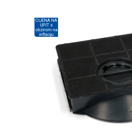
CIJENA NA
UPIT s
obzirom na
inflaciju