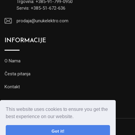
Trgovina: +385-91-799-0950
Servis: +385-51-672-636
prodaja@unukelektro.com
INFORMACIJE
O Nama
Česta pitanja
Kontakt
This website uses cookies to ensure you get the
best experience on our website.
Got it!