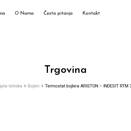
ina
O Nama
Česta pitanja
Kontakt
Trgovina
ijela tehnika
Bojleri
Termostat bojlera ARISTON – INDESIT RTM 