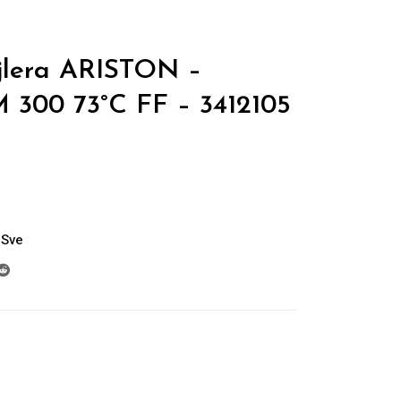
jlera ARISTON –
 300 73°C FF – 3412105
Sve