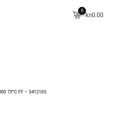
0
kn
0.00
300 73°C FF – 3412105