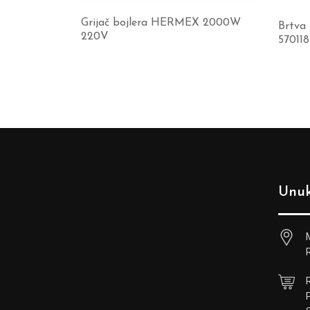
Grijač bojlera HERMEX 2000W
Brtva
220V
570118
Unuk