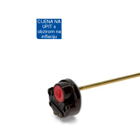
CIJENA NA
UPIT s
obzirom na
inflaciju