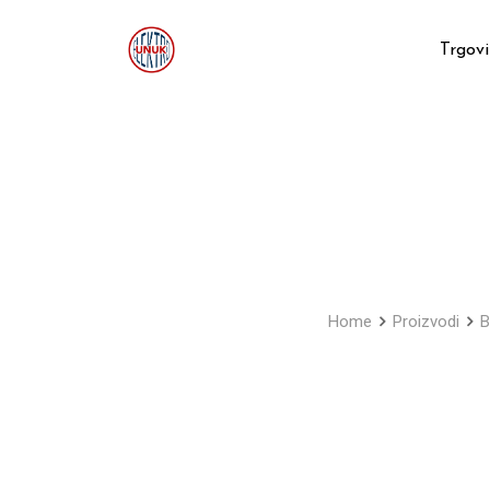
Skip
to
Trgov
content
Home
Proizvodi
B