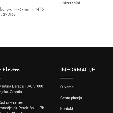
univerzalni
 bojlera 44x37mm – MTS
 , 290167
 Elektro
INFORMACIJE
Milutina Barača 10A, 51000
O Nama
Rijeka, Croatia
Česta pitanja
Radno vrijeme:
Ponedjeljak-Petak: 8h – 17h
Kontakt