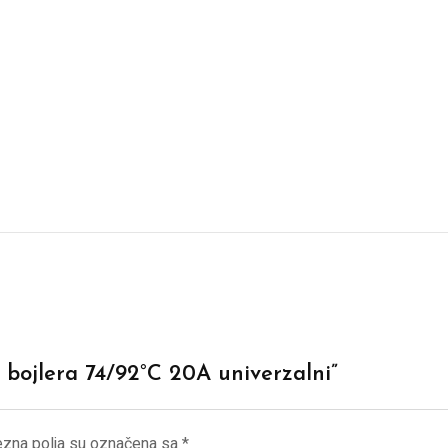
t bojlera 74/92°C 20A univerzalni”
zna polja su označena sa
*