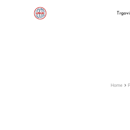
Skip
to
Trgov
content
Home
P