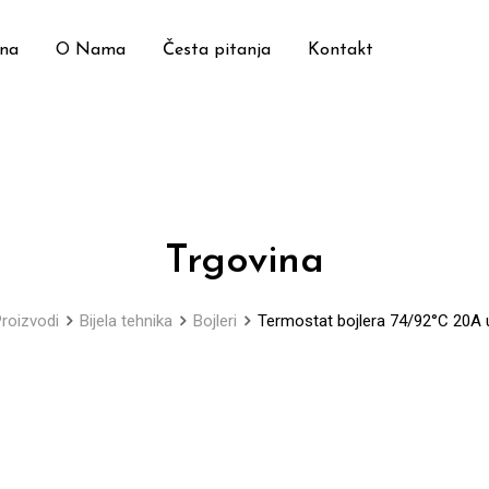
ina
O Nama
Česta pitanja
Kontakt
Trgovina
roizvodi
Bijela tehnika
Bojleri
Termostat bojlera 74/92°C 20A u