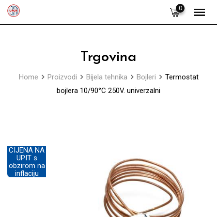
Skip
0
to
content
Trgovina
Home
Proizvodi
Bijela tehnika
Bojleri
Termostat
bojlera 10/90°C 250V. univerzalni
CIJENA NA
UPIT s
obzirom na
inflaciju