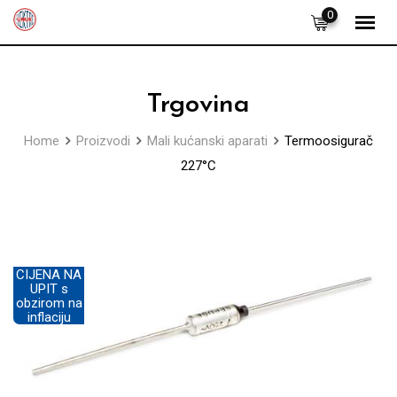
Skip
0
to
content
Trgovina
Home
Proizvodi
Mali kućanski aparati
Termoosigurač
227°C
CIJENA NA
UPIT s
obzirom na
inflaciju