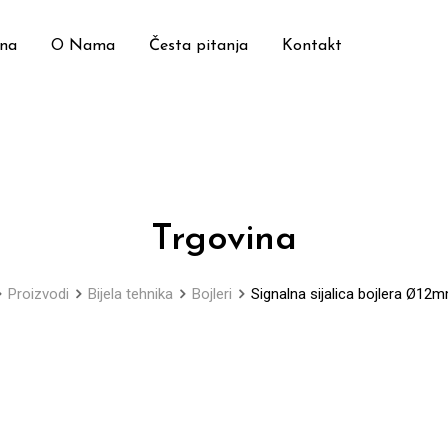
ina
O Nama
Česta pitanja
Kontakt
Trgovina
Proizvodi
Bijela tehnika
Bojleri
Signalna sijalica bojlera Ø12m