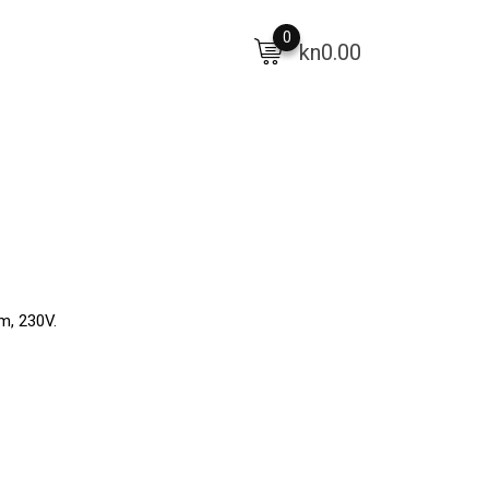
0
kn
0.00
m, 230V.