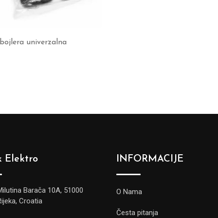
bojlera univerzalna
 Elektro
INFORMACIJE
Milutina Barača 10A, 51000
O Nama
Rijeka, Croatia
Česta pitanja