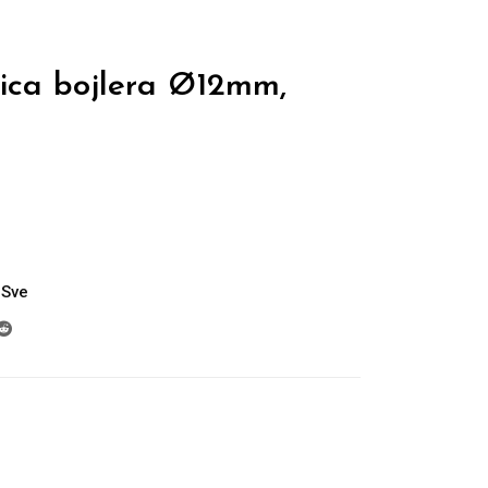
lica bojlera Ø12mm,
Sve