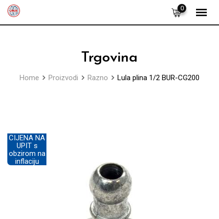
Skip
0
to
content
Trgovina
Home
Proizvodi
Razno
Lula plina 1/2 BUR-CG200
CIJENA NA
UPIT s
obzirom na
inflaciju