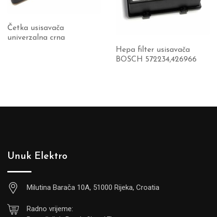
Četka usisavača
univerzalna crna
Hepa filter usisavača
BOSCH 572234,426966
Unuk Elektro
Milutina Barača 10A, 51000 Rijeka, Croatia
Radno vrijeme: