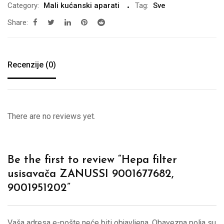
Category:
Mali kućanski aparati
Tag:
Sve
Share:
Recenzije (0)
There are no reviews yet.
Be the first to review “Hepa filter
usisavača ZANUSSI 9001677682,
9001951202”
Vaša adresa e-pošte neće biti objavljena.
Obavezna polja su