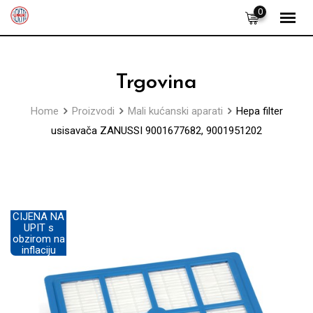
Skip
0
to
content
Trgovina
Home
Proizvodi
Mali kućanski aparati
Hepa filter
usisavača ZANUSSI 9001677682, 9001951202
CIJENA NA
UPIT s
obzirom na
inflaciju