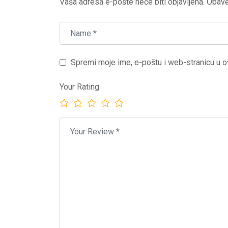
Vaša adresa e-pošte neće biti objavljena.
Obave
Spremi moje ime, e-poštu i web-stranicu u o
Your Rating