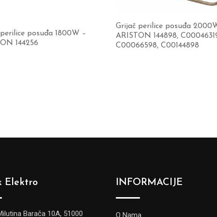
Grijač perilice posuđa 2000
 perilice posuđa 1800W –
ARISTON 144898, C00046319
ON 144256
C00066598, C00144898
 Elektro
INFORMACIJE
Milutina Barača 10A, 51000
O Nama