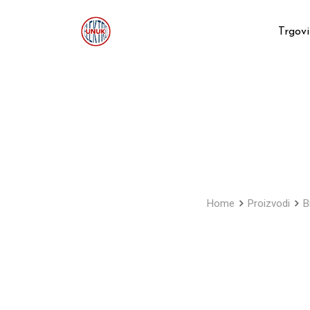
Skip
to
Trgov
content
Home
Proizvodi
B