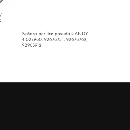
W –
,
Košara perilice posuđa CANDY
41027980, 92678754, 92678762,
92965912