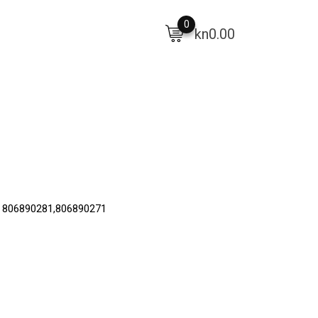
0
kn
0.00
G 806890281,806890271