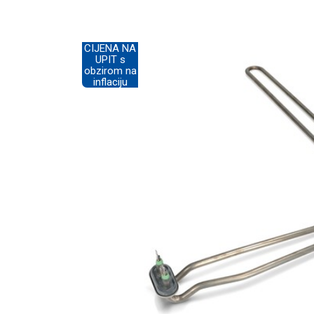
CIJENA NA
UPIT s
obzirom na
inflaciju