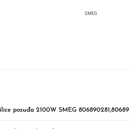
SMEG
perilice posuđa 2100W SMEG 806890281,80689