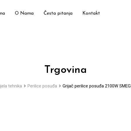
ina
O Nama
Česta pitanja
Kontakt
Trgovina
ijela tehnika
Perilice posuđa
Grijač perilice posuđa 2100W SME