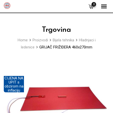
Skip
0
to
content
Trgovina
Home
Proizvodi
Bijela tehnika
Hladnjaci i
ledenice
GRIJAČ FRIŽIDERA 460x270mm
CIJENA NA
UPIT s
obzirom na
inflaciju