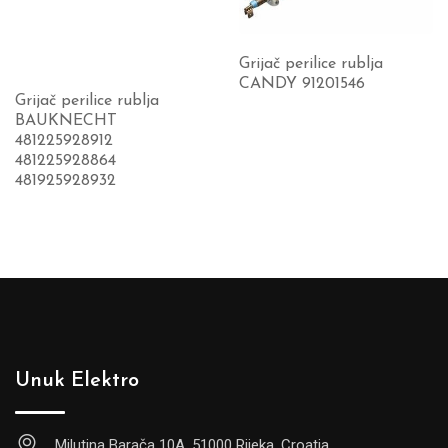
Grijač perilice rublja
CANDY 91201546
Grijač perilice rublja
BAUKNECHT
481225928912
481225928864
481925928932
Unuk Elektro
Milutina Barača 10A, 51000 Rijeka, Croatia