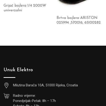
Grijač bojlera 1/4 2000W
univerzalni
Brtva bojlera ARISTON
025994 ,570016, 65100282
Unuk Elektro
Milutina Barača 10A, 51000 Rijeka, Croatia
Radno vrijeme:
Ponedjeljak-Petak: 8h – 17h