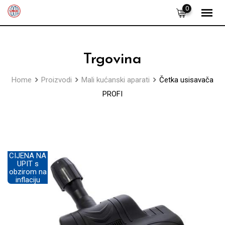
Skip
0
to
content
Trgovina
Home
Proizvodi
Mali kućanski aparati
Četka usisavača
PROFI
CIJENA NA
UPIT s
obzirom na
inflaciju