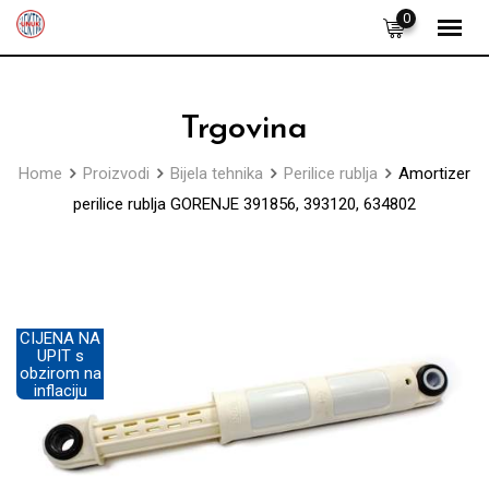
Skip
0
to
content
Trgovina
Home
Proizvodi
Bijela tehnika
Perilice rublja
Amortizer
perilice rublja GORENJE 391856, 393120, 634802
CIJENA NA
UPIT s
obzirom na
inflaciju