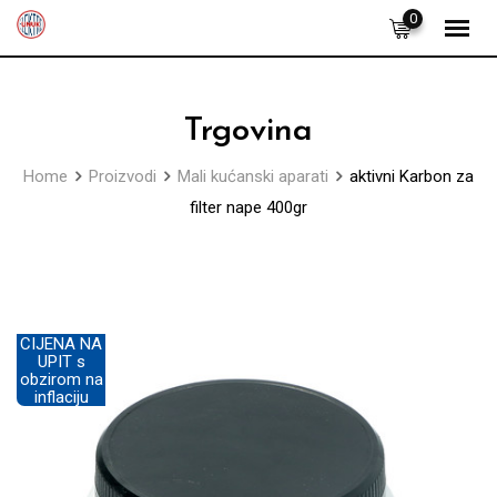
Skip
0
to
content
Trgovina
Home
Proizvodi
Mali kućanski aparati
aktivni Karbon za
filter nape 400gr
CIJENA NA
UPIT s
obzirom na
inflaciju